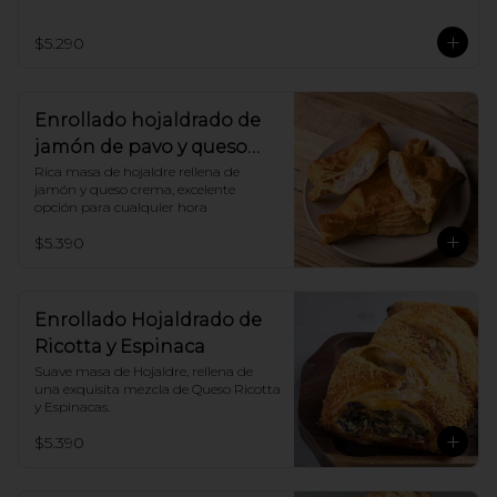
Nosotros renovamos la receta, tú solo 
disfruta.!
$5.290
Enrollado hojaldrado de
jamón de pavo y queso
crema
Rica masa de hojaldre rellena de 
jamón y queso crema, excelente 
opción para cualquier hora
$5.390
Enrollado Hojaldrado de
Ricotta y Espinaca
Suave masa de Hojaldre, rellena de 
una exquisita mezcla de Queso Ricotta 
y Espinacas.
$5.390