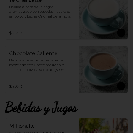
Té Chai Latte
Bebida a base de Té negro 
aromatizado con especias naturales 
en polvo y Leche. Original de la India.
$5.250
Chocolate Caliente
Bebida a base de Leche caliente 
mezclada con Chocolate (Rich'n 
Thick) en polvo 70% cacao. (300ml 
aprox.)
$5.250
Bebidas y Jugos
Milkshake
Sabores: chocolate, frutilla y yogurt, 