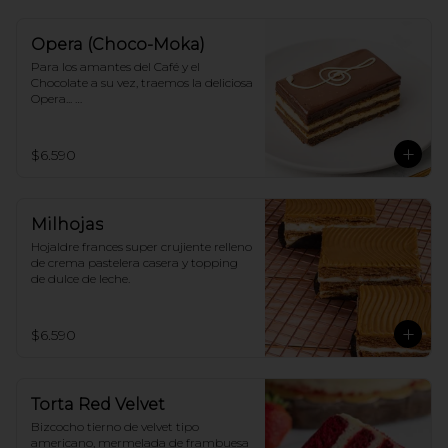
Opera (Choco-Moka)
Para los amantes del Café y el 
Chocolate a su vez, traemos la deliciosa 
Opera... 

Capas de bizcocho de almendras, 
crema de café y ganache de chocolate!
$6.590
Milhojas
Hojaldre frances super crujiente relleno 
de crema pastelera casera y topping 
de dulce de leche.
$6.590
Torta Red Velvet
Bizcocho tierno de velvet tipo 
americano, mermelada de frambuesa 