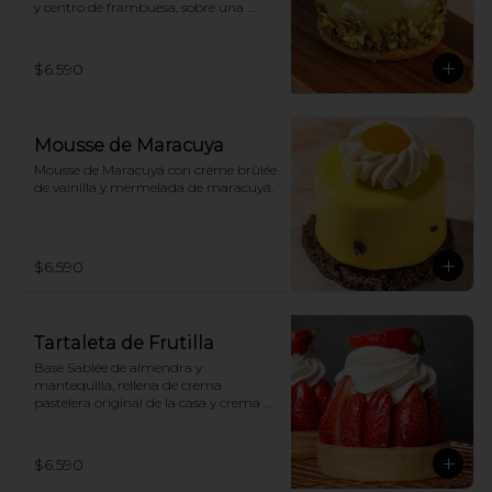
y centro de frambuesa, sobre una 
galleta bañada en chocolate.
$6.590
Mousse de Maracuya
Mousse de Maracuyá con créme brûlée 
de vainilla y mermelada de maracuyá.
$6.590
Tartaleta de Frutilla
Base Sablée de almendra y 
mantequilla, rellena de crema 
pastelera original de la casa y crema 
chantilly original.
$6.590