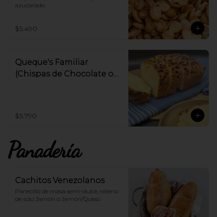
azucarado
$5.490
Queque's Familiar
(Chispas de Chocolate o
Manjar - 650gr)
$5.790
Panadería
Cachitos Venezolanos
Panecillo de masa semi-dulce, relleno 
de solo Jamón o Jamón/Queso