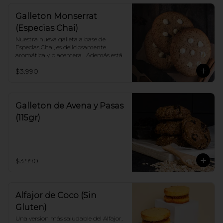
Galleton Monserrat
(Especias Chai)
Nuestra nueva galleta a base de 
Especias Chai, es deliciosamente 
aromática y placentera... Además está 
perfectamente balanceada con unos 
$3.990
dulces toques de chocolate Blanco.
Galleton de Avena y Pasas
(115gr)
$3.990
Alfajor de Coco (Sin
Gluten)
Una version más saludable del Alfajor, 