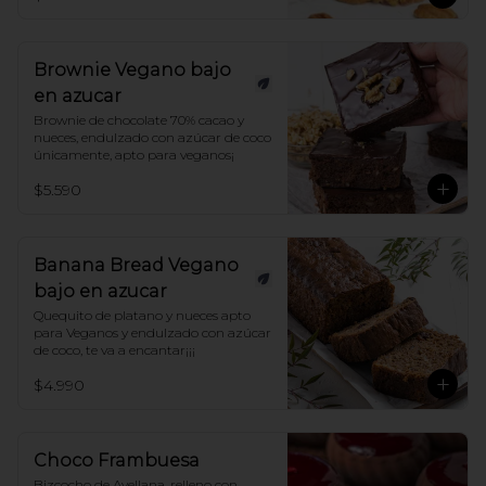
TIPS! CALENTAR 30 SEGUNDOS EN 
HORNO para una deliciosa experiencia!
Brownie Vegano bajo
en azucar
Brownie de chocolate 70% cacao y 
nueces, endulzado con azúcar de coco 
únicamente, apto para veganos¡
$5.590
Banana Bread Vegano
bajo en azucar
Quequito de platano y nueces apto 
para Veganos y endulzado con azúcar 
de coco, te va a encantar¡¡¡
$4.990
Choco Frambuesa
Bizcocho de Avellana, relleno con 