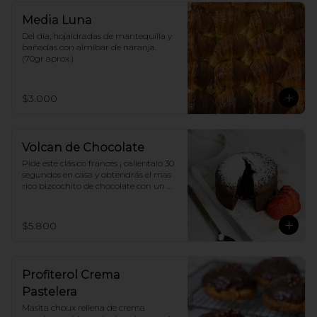
Media Luna
Del día, hojaldradas de mantequilla y 
bañadas con almíbar de naranja. 
(70gr aprox.)
$3.000
Volcan de Chocolate
Pide este clásico francés ¡ calientalo 30 
segundos en casa y obtendrás el mas 
rico bizcochito de chocolate con un 
delicioso centro de ganache liquido, 
acompañalo con helado de vainilla y 
disfruta ¡
$5.800
Profiterol Crema
Pastelera
Masita choux rellena de crema 