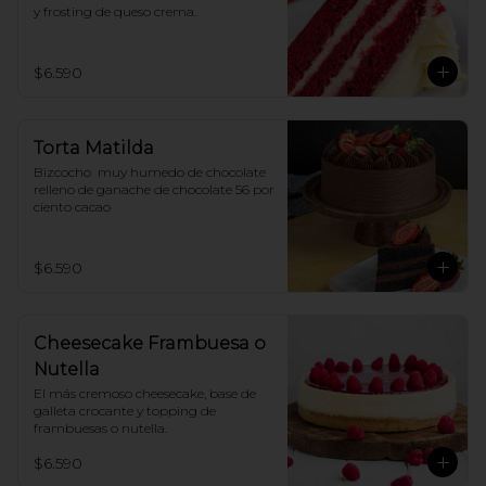
y frosting de queso crema.
$6.590
Torta Matilda
Bizcocho  muy humedo de chocolate 
relleno de ganache de chocolate 56 por 
ciento cacao
$6.590
Cheesecake Frambuesa o
Nutella
El más cremoso cheesecake, base de 
galleta crocante y topping de 
frambuesas o nutella.
$6.590