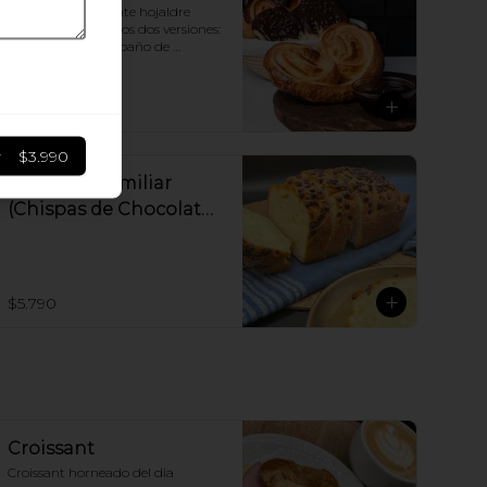
Hechas con crujiente hojaldre 
azucarado; tenemos dos versiones: 
solo azucar o con baño de 
chocolate semi amargo 56% cacao
$3.490
r
$3.990
Queque's Familiar
(Chispas de Chocolate
o Manjar - 650gr)
$5.790
Croissant
Croissant horneado del dia