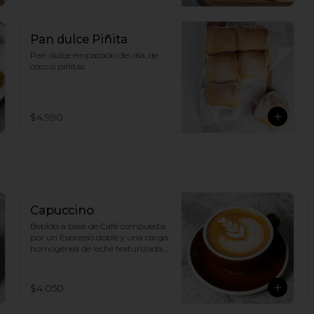
Pan dulce Piñita
Pan dulce empacado del día, de 
coco o piñitas
$4.990
Capuccino
Bebida a base de Café compuesta 
por un Espresso doble y una carga 
homogénea de leche texturizada. 
(250ml aprox.)
$4.050