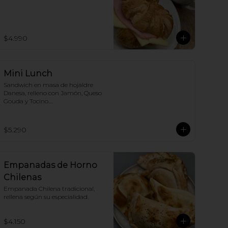
$4.990
Mini Lunch
Sandwich en masa de hojaldre 
Danesa, relleno con Jamón, Queso 
Gouda y Tocino.

Nosotros renovamos la receta, tú 
solo disfruta.!
$5.290
Empanadas de Horno
Chilenas
Empanada Chilena tradicional, 
rellena según su especialidad.
$4.150