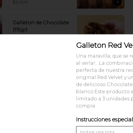
$3.000
Galleton de Chocolate
(115gr)
Galleta de Chocolate 56% Cacao
Galleton Red Ve
$3.990
Una maravilla, que se 
al verla!... La combinac
perfecta de nuestra re
Galleton de Avena y
original Red Velvet y 
Pasas (115gr)
de delicioso Chocolate
blanco.
Este producto 
limitado a 3 unidades 
compra
$3.990
Instrucciones especia
Roll Hojaldrado de