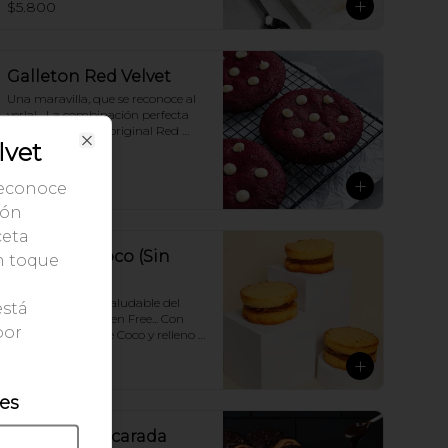
$5.800
vainilla y disfruta ¡
Galleton Red Velvet
Una maravilla, que se reconoce al 
verla!... La combinación perfecta 
de nuestra receta original Red 
lvet
Velvet y un toque de delicioso 
Close
Chocolate blanco.
$3.990
reconoce
ión
ceta
Alfajor de Coco (Sin
un toque
Gluten)
Una version más saludable del 
está
Alfajor, ahora Gluten Free... Con 
por
deliciosa galleta de Coco y relleno 
de Dulce de Leche Argentino.
$3.000
les
Palmera Azucarada