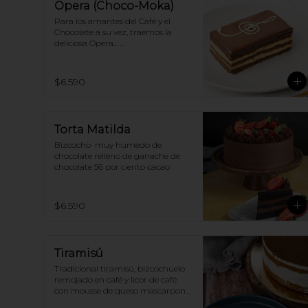
Opera (Choco-Moka)
Para los amantes del Café y el 
Chocolate a su vez, traemos la 
deliciosa Opera... 

Capas de bizcocho de almendras, 
crema de café y ganache de 
chocolate!
$6.590
Torta Matilda
Bizcocho  muy humedo de 
chocolate relleno de ganache de 
chocolate 56 por ciento cacao
$6.590
Tiramisú
Tradicional tiramisú, bizcochuelo 
remojado en café y licor de café 
con mousse de queso mascarpone 
y cacao.