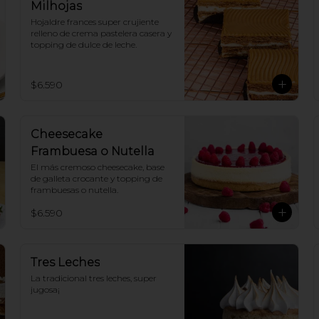
Milhojas
Hojaldre frances super crujiente 
relleno de crema pastelera casera y 
topping de dulce de leche.
$6.590
Cheesecake
Frambuesa o Nutella
El más cremoso cheesecake, base 
de galleta crocante y topping de 
frambuesas o nutella.
$6.590
Tres Leches
La tradicional tres leches, super 
jugosa¡