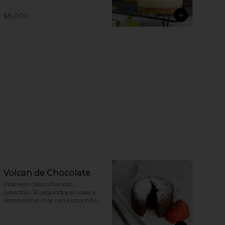
$6.000
Volcan de Chocolate
Pide este clásico francés ¡ 
calientalo 30 segundos en casa y 
obtendrás el mas rico bizcochito 
de chocolate con un delicioso 
centro de ganache liquido, 
acompañalo con helado de 