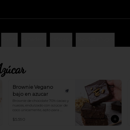
Dulces
Panadería
Cafetería
Bebidas y Jugos
Azúcar
Brownie Vegano
bajo en azucar
Brownie de chocolate 70% cacao y 
nueces, endulzado con azúcar de 
coco únicamente, apto para 
veganos¡
$5.590