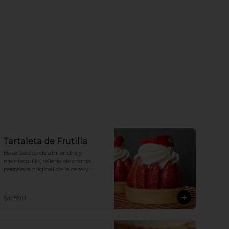
Tartaleta de Frutilla
Base Sablée de almendra y 
mantequilla, rellena de crema 
pastelera original de la casa y 
crema chantilly original.
$6.590