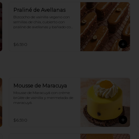
Praliné de Avellanas
Bizcocho de vainilla vegano con 
semillas de chía, cubierto con 
praliné de avellanas y bañado con 
chocolate de leche 100% vegano.
$6.590
Mousse de Maracuya
Mousse de Maracuyá con créme 
brûlée de vainilla y mermelada de 
maracuyá.
$6.590