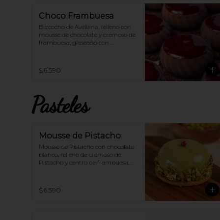
EN HORNO para una deliciosa 
experiencia!
Choco Frambuesa
Bizcocho de Avellana, relleno con 
mousse de chocolate y cremoso de 
frambuesa; glaseado con 
frambuesa 100% vegana.
$6.590
Pasteles
Mousse de Pistacho
Mousse de Pistacho con chocolate 
blanco, relleno de cremoso de 
Pistacho y centro de frambuesa, 
sobre una galleta bañada en 
chocolate.
$6.590