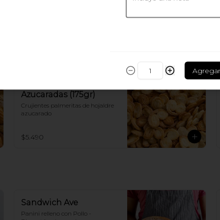
Canela
$3.200
Agrega
Mini Palmeritas
Azucaradas (175gr)
Crujientes palmeritas de hojaldre 
azucarado
$5.490
Sandwich Ave
Panini relleno con Pollo - 