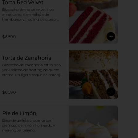
Torta Red Velvet
Bizcocho tierno de velvet tipo 
americano, mermelada de 
frambuesa y frosting de queso 
crema.
$6.590
Torta de Zanahoria
Bizcocho de zanahoria estilo new 
york relleno de frosting de queso 
crema, un ligero toque de naranja 
y mermelada de frambuesa
$6.590
Pie de Limón
Base de galleta crocante con 
cremoso de limón horneado y 
merengue italiano.