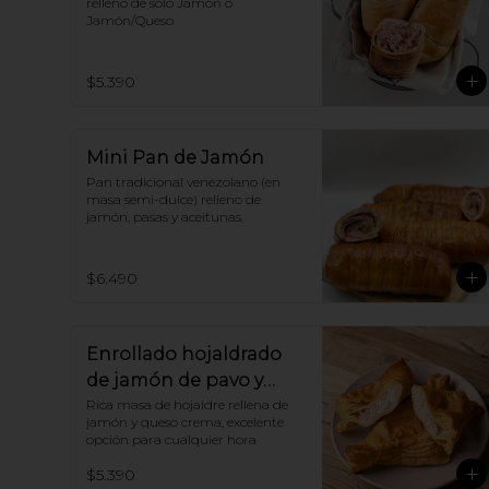
relleno de solo Jamón o 
Jamón/Queso
$5.390
Mini Pan de Jamón
Pan tradicional venezolano (en 
masa semi-dulce) relleno de 
jamón, pasas y aceitunas.
$6.490
Enrollado hojaldrado
de jamón de pavo y
queso crema
Rica masa de hojaldre rellena de 
jamón y queso crema, excelente 
opción para cualquier hora
$5.390