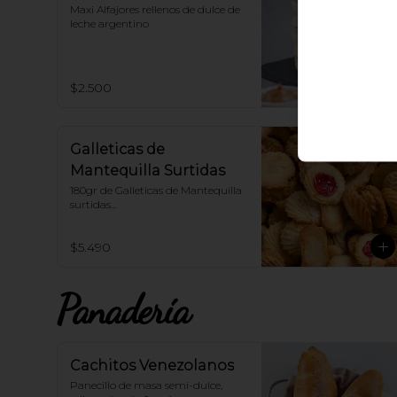
Maxi Alfajores rellenos de dulce de 
leche argentino
$2.500
Galleticas de
Mantequilla Surtidas
180gr de Galleticas de Mantequilla 
surtidas...
$5.490
Panadería
Cachitos Venezolanos
Panecillo de masa semi-dulce, 