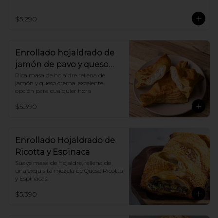
Nosotros renovamos la receta, tú solo 
disfruta.!
$5.290
Enrollado hojaldrado de
jamón de pavo y queso
crema
Rica masa de hojaldre rellena de 
jamón y queso crema, excelente 
opción para cualquier hora
$5.390
Enrollado Hojaldrado de
Ricotta y Espinaca
Suave masa de Hojaldre, rellena de 
una exquisita mezcla de Queso Ricotta 
y Espinacas.
$5.390