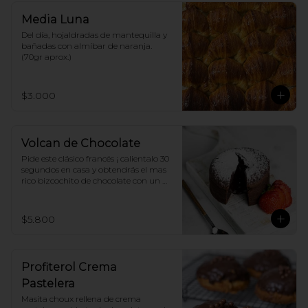
Media Luna
Del día, hojaldradas de mantequilla y 
bañadas con almíbar de naranja. 
(70gr aprox.)
$3.000
Volcan de Chocolate
Pide este clásico francés ¡ calientalo 30 
segundos en casa y obtendrás el mas 
rico bizcochito de chocolate con un 
delicioso centro de ganache liquido, 
acompañalo con helado de vainilla y 
disfruta ¡
$5.800
Profiterol Crema
Pastelera
Masita choux rellena de crema 