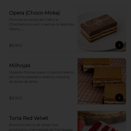
Opera (Choco-Moka)
Para los amantes del Café y el 
Chocolate a su vez, traemos la deliciosa 
Opera... 

Capas de bizcocho de almendras, 
crema de café y ganache de chocolate!
$6.590
Milhojas
Hojaldre frances super crujiente relleno 
de crema pastelera casera y topping 
de dulce de leche.
$6.590
Torta Red Velvet
Bizcocho tierno de velvet tipo 
americano, mermelada de frambuesa 