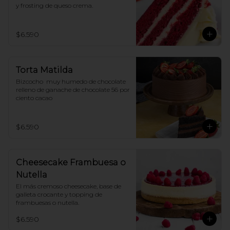
y frosting de queso crema.
$6.590
Torta Matilda
Bizcocho  muy humedo de chocolate 
relleno de ganache de chocolate 56 por 
ciento cacao
$6.590
Cheesecake Frambuesa o
Nutella
El más cremoso cheesecake, base de 
galleta crocante y topping de 
frambuesas o nutella.
$6.590