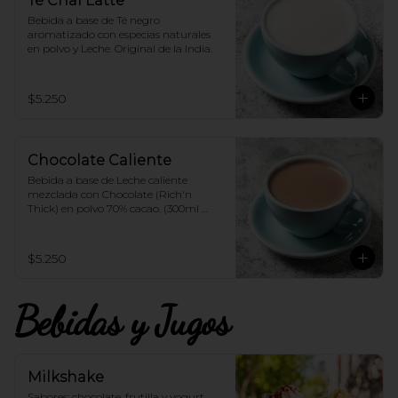
Té Chai Latte
Bebida a base de Té negro 
aromatizado con especias naturales 
en polvo y Leche. Original de la India.
$5.250
Chocolate Caliente
Bebida a base de Leche caliente 
mezclada con Chocolate (Rich'n 
Thick) en polvo 70% cacao. (300ml 
aprox.)
$5.250
Bebidas y Jugos
Milkshake
Sabores: chocolate, frutilla y yogurt, 