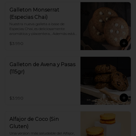
Galleton Monserrat
(Especias Chai)
Nuestra nueva galleta a base de 
Especias Chai, es deliciosamente 
aromática y placentera... Además está 
perfectamente balanceada con unos 
$3.990
dulces toques de chocolate Blanco.
Galleton de Avena y Pasas
(115gr)
$3.990
Alfajor de Coco (Sin
Gluten)
Una version más saludable del Alfajor, 