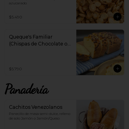
azucarado
$5.490
Queque's Familiar
(Chispas de Chocolate o
Manjar - 650gr)
$5.790
Panadería
Cachitos Venezolanos
Panecillo de masa semi-dulce, relleno 
de solo Jamón o Jamón/Queso