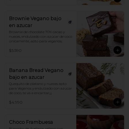
TIPS! CALENTAR 30 SEGUNDOS EN 
HORNO para una deliciosa experiencia!
Brownie Vegano bajo
en azucar
Brownie de chocolate 70% cacao y 
nueces, endulzado con azúcar de coco 
únicamente, apto para veganos¡
$5.590
Banana Bread Vegano
bajo en azucar
Quequito de platano y nueces apto 
para Veganos y endulzado con azúcar 
de coco, te va a encantar¡¡¡
$4.990
Choco Frambuesa
Bizcocho de Avellana, relleno con 