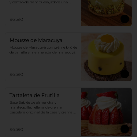
y centro de frambuesa, sobre una 
galleta bañada en chocolate.
$6.590
Mousse de Maracuya
Mousse de Maracuyá con créme brûlée 
de vainilla y mermelada de maracuyá.
$6.590
Tartaleta de Frutilla
Base Sablée de almendra y 
mantequilla, rellena de crema 
pastelera original de la casa y crema 
chantilly original.
$6.590