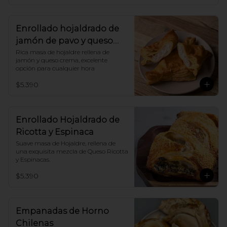
Enrollado hojaldrado de
jamón de pavo y queso
crema
Rica masa de hojaldre rellena de 
jamón y queso crema, excelente 
opción para cualquier hora
$5.390
Enrollado Hojaldrado de
Ricotta y Espinaca
Suave masa de Hojaldre, rellena de 
una exquisita mezcla de Queso Ricotta 
y Espinacas.
$5.390
Empanadas de Horno
Chilenas