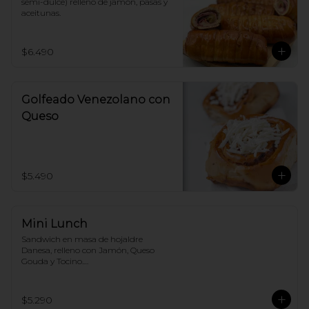
semi-dulce) relleno de jamón, pasas y 
aceitunas.
$6.490
Golfeado Venezolano con
Queso
$5.490
Mini Lunch
Sandwich en masa de hojaldre 
Danesa, relleno con Jamón, Queso 
Gouda y Tocino.

Nosotros renovamos la receta, tú solo 
disfruta.!
$5.290