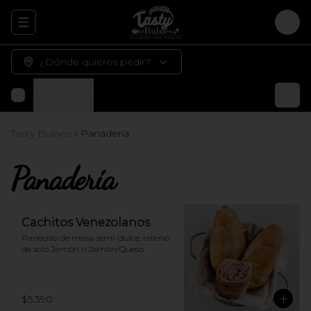
Abrir menu de navegación
Logi
¿Dónde quieres pedir?
Panadería
Tasty Bulnes
Panadería
Panadería
Cachitos Venezolanos
Panecillo de masa semi-dulce, relleno 
de solo Jamón o Jamón/Queso
$5.390