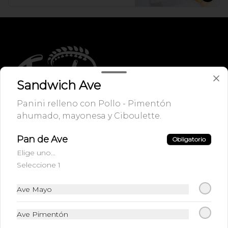
Sandwich Ave
Panini relleno con Pollo - Pimentón
ahumado, mayonesa y Ciboulette.
Conócenos
Pan de Ave
Obligatorio
Zona de despacho
Elige uno...
Términos y condiciones
Seleccione 1
Política de privacidad
Ave Mayo
Redes sociales
Ave Pimentón
Instagram