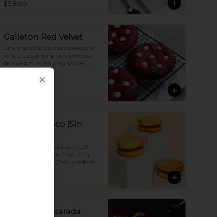
$5.800
vainilla y disfruta ¡
Galleton Red Velvet
Una maravilla, que se reconoce al 
verla!... La combinación perfecta 
de nuestra receta original Red 
Velvet y un toque de delicioso 
Chocolate blanco.
Close
$3.990
Alfajor de Coco (Sin
Gluten)
Una version más saludable del 
Alfajor, ahora Gluten Free... Con 
deliciosa galleta de Coco y relleno 
de Dulce de Leche Argentino.
$3.000
Palmera Azucarada