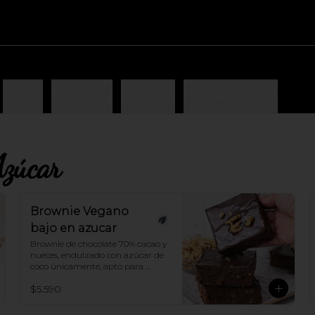
Dulces
Panadería
Cafetería
Bebidas y Jugos
Azúcar
Brownie Vegano
bajo en azucar
Brownie de chocolate 70% cacao y 
nueces, endulzado con azúcar de 
coco únicamente, apto para 
veganos¡
$5.590