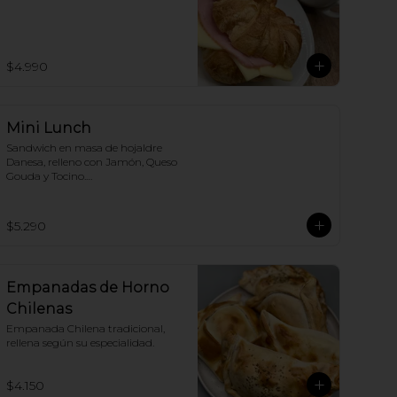
$4.990
Mini Lunch
Sandwich en masa de hojaldre 
Danesa, relleno con Jamón, Queso 
Gouda y Tocino.

Nosotros renovamos la receta, tú 
solo disfruta.!
$5.290
Empanadas de Horno
Chilenas
Empanada Chilena tradicional, 
rellena según su especialidad.
$4.150