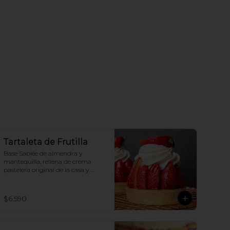
Tartaleta de Frutilla
Base Sablée de almendra y 
mantequilla, rellena de crema 
pastelera original de la casa y 
crema chantilly original.
$6.590