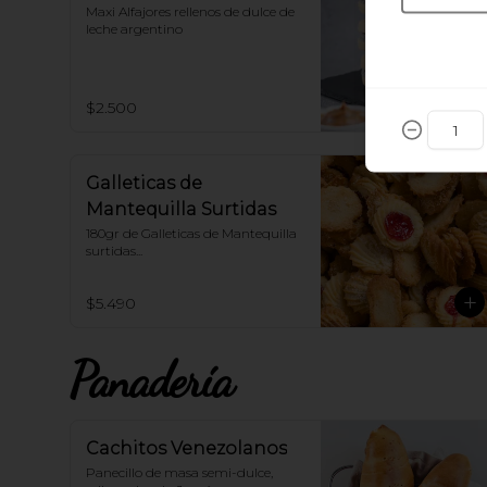
Maxi Alfajores rellenos de dulce de 
leche argentino
$2.500
Galleticas de
Mantequilla Surtidas
180gr de Galleticas de Mantequilla 
surtidas...
$5.490
Panadería
Cachitos Venezolanos
Panecillo de masa semi-dulce, 