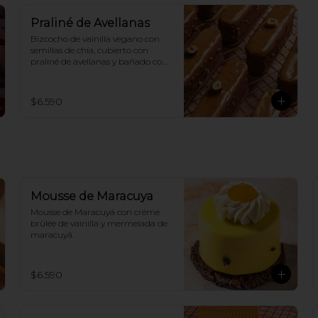
Praliné de Avellanas
Bizcocho de vainilla vegano con 
semillas de chía, cubierto con 
praliné de avellanas y bañado con 
chocolate de leche 100% vegano.
$6.590
Mousse de Maracuya
Mousse de Maracuyá con créme 
brûlée de vainilla y mermelada de 
maracuyá.
$6.590