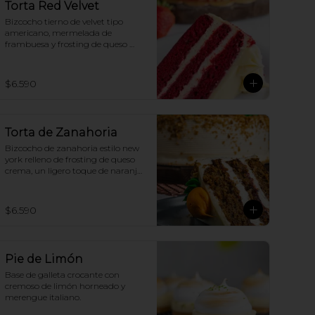
Torta Red Velvet
Bizcocho tierno de velvet tipo 
americano, mermelada de 
frambuesa y frosting de queso 
crema.
$6.590
Torta de Zanahoria
Bizcocho de zanahoria estilo new 
york relleno de frosting de queso 
crema, un ligero toque de naranja 
y mermelada de frambuesa
$6.590
Pie de Limón
Base de galleta crocante con 
cremoso de limón horneado y 
merengue italiano.