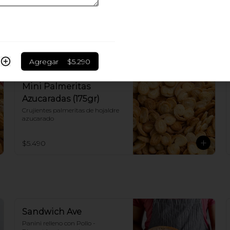
Canela
$3.200
Agregar
$5.290
Mini Palmeritas
Azucaradas (175gr)
Crujientes palmeritas de hojaldre 
azucarado
$5.490
Sandwich Ave
Panini relleno con Pollo - 