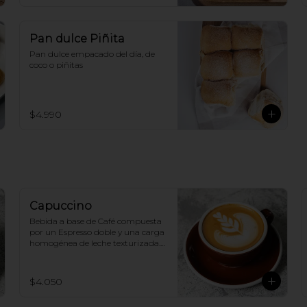
Pan dulce Piñita
Pan dulce empacado del día, de 
coco o piñitas
$4.990
Capuccino
Bebida a base de Café compuesta 
por un Espresso doble y una carga 
homogénea de leche texturizada. 
(250ml aprox.)
$4.050