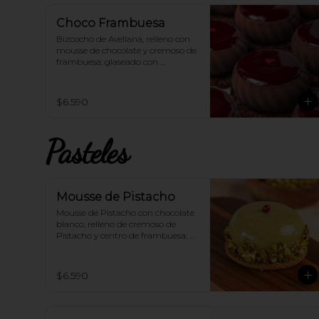
EN HORNO para una deliciosa 
experiencia!
Choco Frambuesa
Bizcocho de Avellana, relleno con 
mousse de chocolate y cremoso de 
frambuesa; glaseado con 
frambuesa 100% vegana.
$6.590
Pasteles
Mousse de Pistacho
Mousse de Pistacho con chocolate 
blanco, relleno de cremoso de 
Pistacho y centro de frambuesa, 
sobre una galleta bañada en 
chocolate.
$6.590