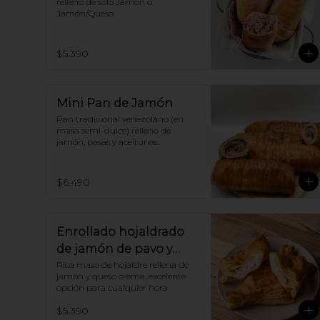
relleno de solo Jamón o 
Jamón/Queso
$5.390
Mini Pan de Jamón
Pan tradicional venezolano (en 
masa semi-dulce) relleno de 
jamón, pasas y aceitunas.
$6.490
Enrollado hojaldrado
de jamón de pavo y
queso crema
Rica masa de hojaldre rellena de 
jamón y queso crema, excelente 
opción para cualquier hora
$5.390