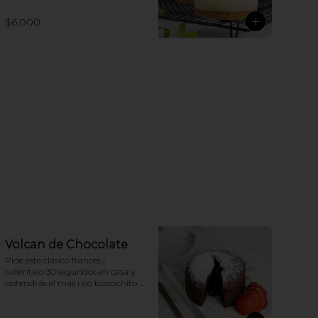
$6.000
Volcan de Chocolate
Pide este clásico francés ¡ 
calientalo 30 segundos en casa y 
obtendrás el mas rico bizcochito 
de chocolate con un delicioso 
centro de ganache liquido, 
acompañalo con helado de 