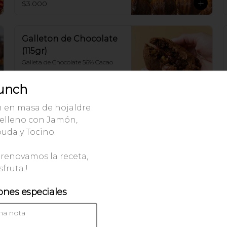
$3.000
Galleton de Chocolate
(115gr)
Galleta de Chocolate 56% Cacao
Lunch
$3.990
 en masa de hojaldre
relleno con Jamón,
Galleton de Avena y
uda y Tocino.
Pasas (115gr)
renovamos la receta,
sfruta.!
$3.990
ones especiales
Roll Hojaldrado de