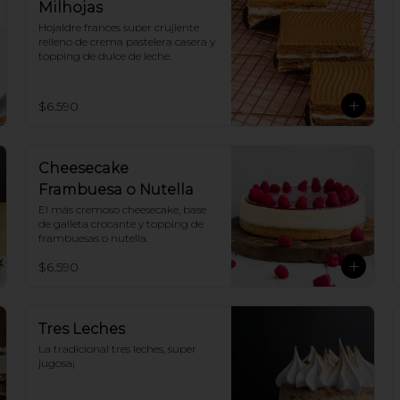
Milhojas
Hojaldre frances super crujiente 
relleno de crema pastelera casera y 
topping de dulce de leche.
$6.590
Cheesecake
Frambuesa o Nutella
El más cremoso cheesecake, base 
de galleta crocante y topping de 
frambuesas o nutella.
$6.590
Tres Leches
La tradicional tres leches, super 
jugosa¡