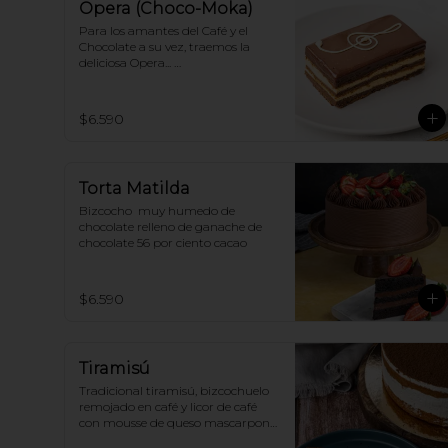
Opera (Choco-Moka)
Para los amantes del Café y el 
Chocolate a su vez, traemos la 
deliciosa Opera... 

Capas de bizcocho de almendras, 
crema de café y ganache de 
chocolate!
$6.590
Torta Matilda
Bizcocho  muy humedo de 
chocolate relleno de ganache de 
chocolate 56 por ciento cacao
$6.590
Tiramisú
Tradicional tiramisú, bizcochuelo 
remojado en café y licor de café 
con mousse de queso mascarpone 
y cacao.