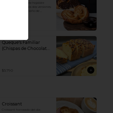
Hechas con crujiente hojaldre 
azucarado; tenemos dos versiones: 
solo azucar o con baño de 
chocolate semi amargo 56% cacao
$3.490
Queque's Familiar
(Chispas de Chocolate
o Manjar - 650gr)
$5.790
Croissant
Croissant horneado del dia