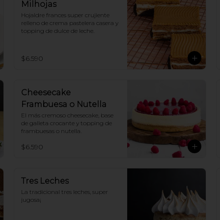
Milhojas
Hojaldre frances super crujiente 
relleno de crema pastelera casera y 
topping de dulce de leche.
$6.590
Cheesecake
Frambuesa o Nutella
El más cremoso cheesecake, base 
de galleta crocante y topping de 
frambuesas o nutella.
$6.590
Tres Leches
La tradicional tres leches, super 
jugosa¡