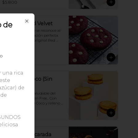
$5.800
vainilla y disfruta ¡
o de
Galleton Red Velvet
Close
Una maravilla, que se reconoce al 
verla!... La combinación perfecta 
de nuestra receta original Red 
Velvet y un toque de delicioso 
Chocolate blanco.
o
$3.990
 una rica
Alfajor de Coco (Sin
 este
Gluten)
azúcar) de
Una version más saludable del 
 de
Alfajor, ahora Gluten Free... Con 
deliciosa galleta de Coco y relleno 
de Dulce de Leche Argentino.
$3.000
EGUNDOS
liciosa
Palmera Azucarada