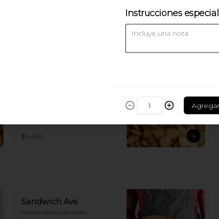
Canela
Instrucciones especia
$3.200
Mini Palmeritas
Azucaradas (175gr)
Agrega
Crujientes palmeritas de hojaldre 
azucarado
$5.490
Sandwich Ave
Panini relleno con Pollo - 