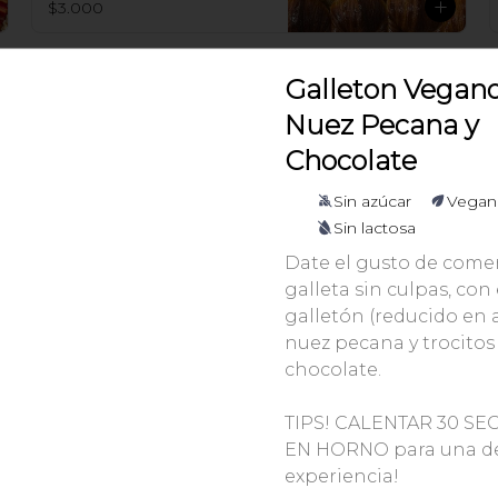
$3.000
Galleton Vegan
Galleton de Chocolate
(115gr)
Nuez Pecana y
Galleta de Chocolate 56% Cacao
Chocolate
Sin azúcar
Vegan
$3.990
Sin lactosa
Date el gusto de comer
Galleton de Avena y
galleta sin culpas, con
Pasas (115gr)
galletón (reducido en 
nuez pecana y trocitos
chocolate.
$3.990
TIPS! CALENTAR 30 S
EN HORNO para una de
experiencia!
Roll Hojaldrado de