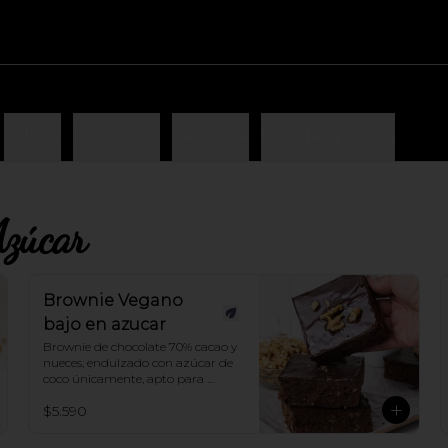
Dulces
Panadería
Cafetería
Bebidas y Jugos
Azúcar
Brownie Vegano
bajo en azucar
Brownie de chocolate 70% cacao y 
nueces, endulzado con azúcar de 
coco únicamente, apto para 
veganos¡
$5.590