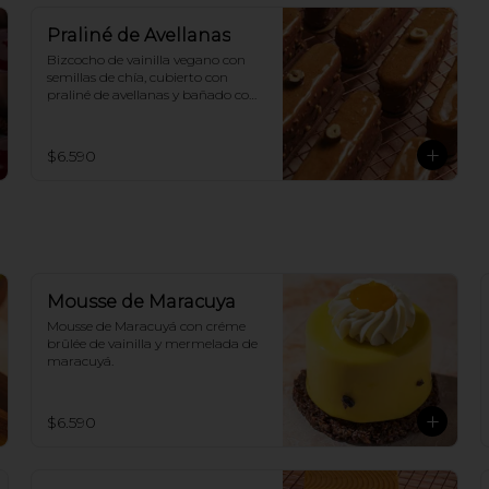
Praliné de Avellanas
Bizcocho de vainilla vegano con 
semillas de chía, cubierto con 
praliné de avellanas y bañado con 
chocolate de leche 100% vegano.
$6.590
Mousse de Maracuya
Mousse de Maracuyá con créme 
brûlée de vainilla y mermelada de 
maracuyá.
$6.590