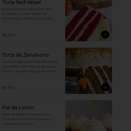
Torta Red Velvet
Bizcocho tierno de velvet tipo 
americano, mermelada de 
frambuesa y frosting de queso 
crema.
$6.590
Torta de Zanahoria
Bizcocho de zanahoria estilo new 
york relleno de frosting de queso 
crema, un ligero toque de naranja 
y mermelada de frambuesa
$6.590
Pie de Limón
Base de galleta crocante con 
cremoso de limón horneado y 
merengue italiano.