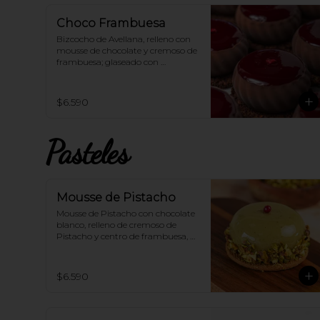
EN HORNO para una deliciosa 
experiencia!
Choco Frambuesa
Bizcocho de Avellana, relleno con 
mousse de chocolate y cremoso de 
frambuesa; glaseado con 
frambuesa 100% vegana.
$6.590
Pasteles
Mousse de Pistacho
Mousse de Pistacho con chocolate 
blanco, relleno de cremoso de 
Pistacho y centro de frambuesa, 
sobre una galleta bañada en 
chocolate.
$6.590