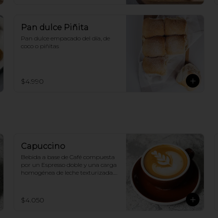
Pan dulce Piñita
Pan dulce empacado del día, de 
coco o piñitas
$4.990
Capuccino
Bebida a base de Café compuesta 
por un Espresso doble y una carga 
homogénea de leche texturizada. 
(250ml aprox.)
$4.050