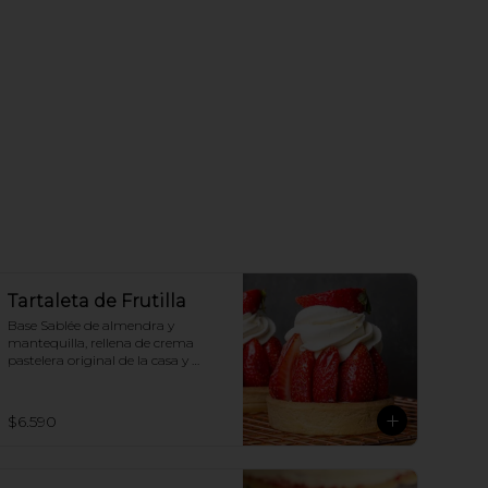
Tartaleta de Frutilla
Base Sablée de almendra y 
mantequilla, rellena de crema 
pastelera original de la casa y 
crema chantilly original.
$6.590