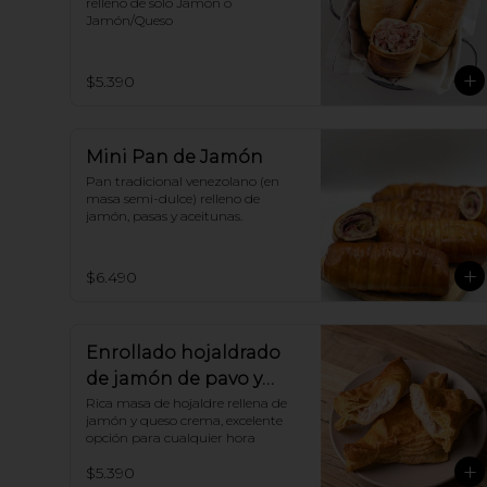
relleno de solo Jamón o 
Jamón/Queso
$5.390
Mini Pan de Jamón
Pan tradicional venezolano (en 
masa semi-dulce) relleno de 
jamón, pasas y aceitunas.
$6.490
Enrollado hojaldrado
de jamón de pavo y
queso crema
Rica masa de hojaldre rellena de 
jamón y queso crema, excelente 
opción para cualquier hora
$5.390