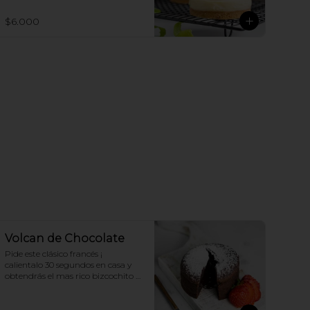
$6.000
Volcan de Chocolate
Pide este clásico francés ¡ 
calientalo 30 segundos en casa y 
obtendrás el mas rico bizcochito 
de chocolate con un delicioso 
centro de ganache liquido, 
acompañalo con helado de 