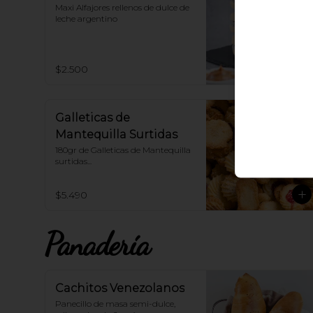
Maxi Alfajores rellenos de dulce de 
leche argentino
$2.500
Galleticas de
Mantequilla Surtidas
180gr de Galleticas de Mantequilla 
surtidas...
$5.490
Panadería
Cachitos Venezolanos
Panecillo de masa semi-dulce, 