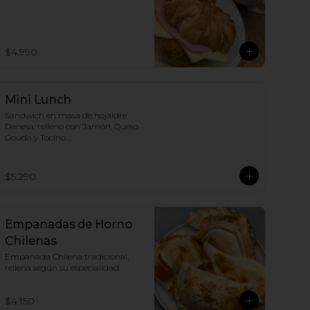
$4.990
Mini Lunch
Sandwich en masa de hojaldre 
Danesa, relleno con Jamón, Queso 
Gouda y Tocino.

Nosotros renovamos la receta, tú 
solo disfruta.!
$5.290
Empanadas de Horno
Chilenas
Empanada Chilena tradicional, 
rellena según su especialidad.
$4.150