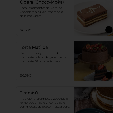
Opera (Choco-Moka)
Para los amantes del Café y el 
Chocolate a su vez, traemos la 
deliciosa Opera... 

Capas de bizcocho de almendras, 
crema de café y ganache de 
chocolate!
$6.590
Torta Matilda
Bizcocho  muy humedo de 
chocolate relleno de ganache de 
chocolate 56 por ciento cacao
$6.590
Tiramisú
Tradicional tiramisú, bizcochuelo 
remojado en café y licor de café 
con mousse de queso mascarpone 
y cacao.